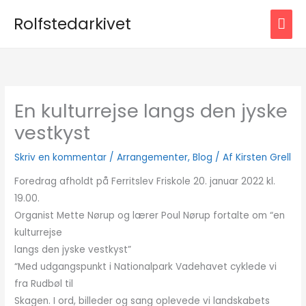
Gå
HOV
Rolfstedarkivet
til
indholdet
En kulturrejse langs den jyske
vestkyst
Skriv en kommentar
/
Arrangementer
,
Blog
/ Af
Kirsten Grell
Foredrag afholdt på Ferritslev Friskole 20. januar 2022 kl.
19.00.
Organist Mette Nørup og lærer Poul Nørup fortalte om “en
kulturrejse
langs den jyske vestkyst”
“Med udgangspunkt i Nationalpark Vadehavet cyklede vi
fra Rudbøl til
Skagen. I ord, billeder og sang oplevede vi landskabets