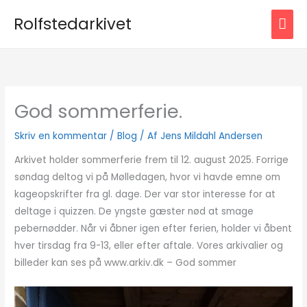
Gå
HOV
Rolfstedarkivet
til
indholdet
God sommerferie.
Skriv en kommentar
/
Blog
/ Af
Jens Mildahl Andersen
Arkivet holder sommerferie frem til 12. august 2025. Forrige
søndag deltog vi på Mølledagen, hvor vi havde emne om
kageopskrifter fra gl. dage. Der var stor interesse for at
deltage i quizzen. De yngste gæster nød at smage
pebernødder. Når vi åbner igen efter ferien, holder vi åbent
hver tirsdag fra 9-13, eller efter aftale. Vores arkivalier og
billeder kan ses på www.arkiv.dk – God sommer